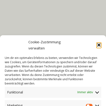
Cookie-Zustimmung
verwalten
Um dir ein optimales Erlebnis zu bieten, verwenden wir Technologien
wie Cookies, um Geräteinformationen zu speichern und/oder darauf
zuzugreifen. Wenn du diesen Technologien zustimmst, können wir
HIGHLIGHTS DER FERIENWOHNUNG
Daten wie das Surfverhalten oder eindeutige IDs auf dieser Website
verarbeiten. Wenn du deine Zustimmung nicht erteilst oder
– komplett renoviert
zurückziehst, können bestimmte Merkmale und Funktionen
beeinträchtigt werden.
– WLAN
– allergikergeeignet
Funktional
Immer aktiv
– ebenerdig
– moderne & hochwertige Ausstattung
Marketing