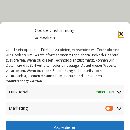
Cookie-Zustimmung
verwalten
Um dir ein optimales Erlebnis zu bieten, verwenden wir Technologien
wie Cookies, um Geräteinformationen zu speichern und/oder darauf
zuzugreifen. Wenn du diesen Technologien zustimmst, können wir
HIGHLIGHTS DER FERIENWOHNUNG
Daten wie das Surfverhalten oder eindeutige IDs auf dieser Website
verarbeiten. Wenn du deine Zustimmung nicht erteilst oder
– komplett renoviert
zurückziehst, können bestimmte Merkmale und Funktionen
beeinträchtigt werden.
– WLAN
– allergikergeeignet
Funktional
Immer aktiv
– ebenerdig
– moderne & hochwertige Ausstattung
Marketing
Marketin
– PKW-Stellplatz
– Terrasse
Akzeptieren